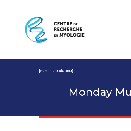
[wpseo_breadcrumb]
Monday Mu