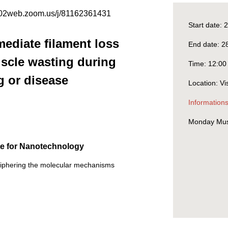
us02web.zoom.us/j/81162361431
Start date:
2
ediate filament loss
End date:
2
scle wasting during
Time:
12:00
g or disease
Location:
Vi
Informations
Monday Mus
ute for Nanotechnology
ciphering the molecular mechanisms