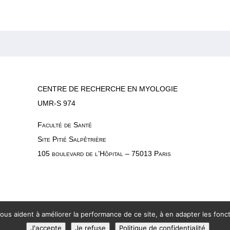
CENTRE DE RECHERCHE EN MYOLOGIE
UMR-S 974
Faculté de Santé
Site Pitié Salpêtrière
105 boulevard de l’Hôpital – 75013 Paris
nous aident à améliorer la performance de ce site, à en adapter les foncti
J'accepte
Je refuse
Politique de confidentialité