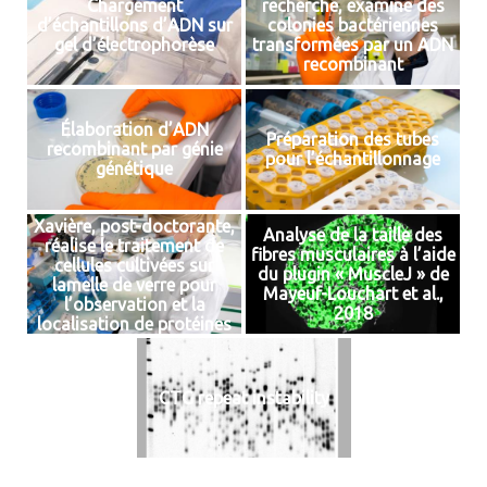
Chargement
recherche, examine des
d’échantillons d’ADN sur
colonies bactériennes
gel d’électrophorèse
transformées par un ADN
recombinant
Élaboration d’ADN
Préparation des tubes
recombinant par génie
pour l’échantillonnage
génétique
Xavière, post-doctorante,
Analyse de la taille des
réalise le traitement de
fibres musculaires à l’aide
cellules cultivées sur
du plugin « MuscleJ » de
lamelle de verre pour
Mayeuf-Louchart et al.,
l’observation et la
2018
localisation de protéines
d’intérêt dans ces cellules
CTG repeat instability