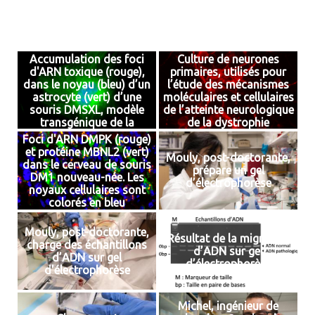
Accumulation des foci
Culture de neurones
d'ARN toxique (rouge),
primaires, utilisés pour
dans le noyau (bleu) d’un
l’étude des mécanismes
astrocyte (vert) d’une
moléculaires et cellulaires
souris DMSXL, modèle
de l’atteinte neurologique
transgénique de la
de la dystrophie
dystrophie myotonique de
myotonique type 1
Foci d'ARN DMPK (rouge)
type 1
et protéine MBNL2 (vert)
Mouly, post-doctorante,
dans le cerveau de souris
prépare un gel
DM1 nouveau-née. Les
d’électrophorèse
noyaux cellulaires sont
colorés en bleu
Mouly, post-doctorante,
Résultat de la migration
charge des échantillons
d’ADN sur gel
d’ADN sur gel
d’électrophorèse
d’électrophorèse
Michel, ingénieur de