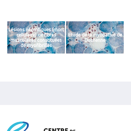
Lésions nécrotiques (mort
cellulaire) de fibres
Etude de la myopathie de
musculaires constituées
Duchenne
de myofibrilles