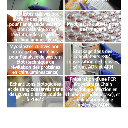
Myoblastes cultivés pour
extraire des protéines
Myoblastes cultivés pour
pour l'analyse de western
de l'imagerie
blot (technique de
révélation des protéines
en chimiluminescence)
Myoblastes cultivés pour
Stockage dans des
extraire des protéines
congélateurs -80° :
pour l'analyse de western
conservation de biopsies,
blot (technique de
sérum, ADN et ARN
révélation des protéines
en chimiluminescence)
Préparation d'une PCR
Echantillons biologiques
(Polymerase Chain
et de sang conservés dans
Reaction ou réaction en
des cuves d'azote liquide
chaîne par polymérase), et
à -196°C
amplification d'une
molécule d'ADN
complémentaire (ADNc) en
vue de quantifier l'ARN