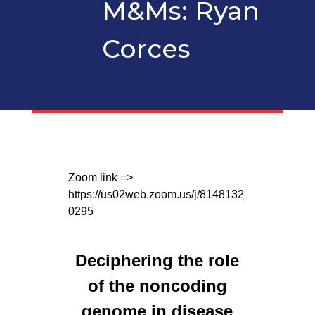
M&Ms: Ryan
Corces
Zoom link =>
https://us02web.zoom.us/j/8148132
0295
Deciphering the role
of the noncoding
genome in disease