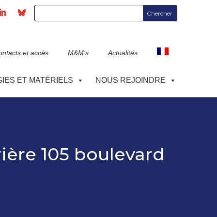
ontacts et accès
M&M's
Actualités
IES ET MATÉRIELS
NOUS REJOINDRE
rière 105 boulevard