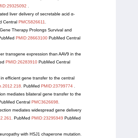
ID:29325092
.
d liver delivery of secretable acid α-
 Central
PMC5826611
.
Gene Therapy Prolongs Survival and
 PubMed
PMID:28663100
PubMed Central
her transgene expression than AAV9 in the
Med
PMID:26283910
PubMed Central
in efficient gene transfer to the central
m.2012.218
. PubMed
PMID:23799774
.
ion mediates bilateral gene transfer to the
ubMed Central
PMC3626698
.
ection mediates widespread gene delivery
12.261
. PubMed
PMID:23295949
PubMed
r neuropathy with HSJ1 chaperone mutation.