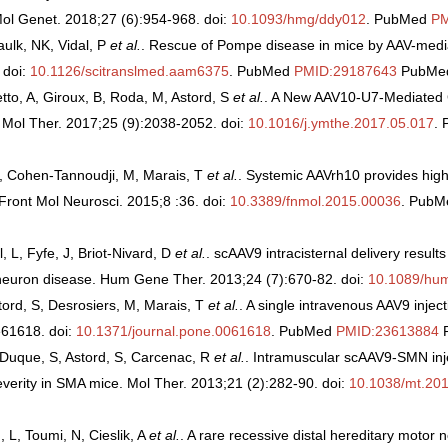
ol Genet. 2018;27 (6):954-968. doi:
10.1093/hmg/ddy012
. PubMed
PM
Paulk, NK, Vidal, P
et al.
. Rescue of Pompe disease in mice by AAV-mediate
 doi:
10.1126/scitranslmed.aam6375
. PubMed
PMID:29187643
PubMed
tto, A, Giroux, B, Roda, M, Astord, S
et al.
. A New AAV10-U7-Mediated 
Mol Ther. 2017;25 (9):2038-2052. doi:
10.1016/j.ymthe.2017.05.017
.
 S, Cohen-Tannoudji, M, Marais, T
et al.
. Systemic AAVrh10 provides hig
 Front Mol Neurosci. 2015;8 :36. doi:
10.3389/fnmol.2015.00036
. Pub
, L, Fyfe, J, Briot-Nivard, D
et al.
. scAAV9 intracisternal delivery results 
 neuron disease. Hum Gene Ther. 2013;24 (7):670-82. doi:
10.1089/hu
ord, S, Desrosiers, M, Marais, T
et al.
. A single intravenous AAV9 inject
e61618. doi:
10.1371/journal.pone.0061618
. PubMed
PMID:23613884
P
 Duque, S, Astord, S, Carcenac, R
et al.
. Intramuscular scAAV9-SMN inj
everity in SMA mice. Mol Ther. 2013;21 (2):282-90. doi:
10.1038/mt.20
 L, Toumi, N, Cieslik, A
et al.
. A rare recessive distal hereditary moto