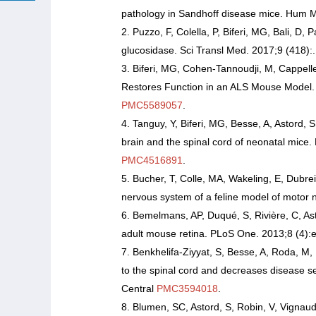
pathology in Sandhoff disease mice. Hum M
Puzzo, F, Colella, P, Biferi, MG, Bali, D, 
glucosidase. Sci Transl Med. 2017;9 (418):.
Biferi, MG, Cohen-Tannoudji, M, Cappelle
Restores Function in an ALS Mouse Model. 
PMC5589057
.
Tanguy, Y, Biferi, MG, Besse, A, Astord,
brain and the spinal cord of neonatal mice.
PMC4516891
.
Bucher, T, Colle, MA, Wakeling, E, Dubreil
nervous system of a feline model of motor
Bemelmans, AP, Duqué, S, Rivière, C, Ast
adult mouse retina. PLoS One. 2013;8 (4):
Benkhelifa-Ziyyat, S, Besse, A, Roda, M,
to the spinal cord and decreases disease s
Central
PMC3594018
.
Blumen, SC, Astord, S, Robin, V, Vignaud,