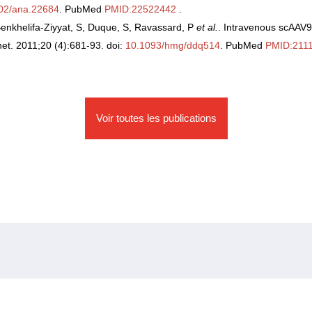
02/ana.22684
. PubMed
PMID:22522442
.
Benkhelifa-Ziyyat, S, Duque, S, Ravassard, P
et al.
. Intravenous scAAV9
t. 2011;20 (4):681-93. doi:
10.1093/hmg/ddq514
. PubMed
PMID:211
Voir toutes les publications