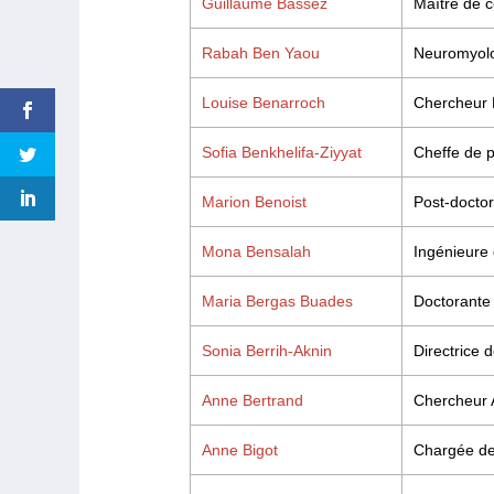
Guillaume Bassez
Maître de c
Rabah Ben Yaou
Neuromyol
Louise Benarroch
Chercheur 
Sofia Benkhelifa-Ziyyat
Cheffe de 
Marion Benoist
Post-docto
Mona Bensalah
Ingénieure
Maria Bergas Buades
Doctorante
Sonia Berrih-Aknin
Directrice 
Anne Bertrand
Chercheur
Anne Bigot
Chargée de