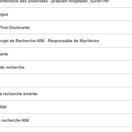
onférence des universités - praticien hospitalier, SU/AP-HP
ogue
Post-Doctorante
projet de Recherche AIM - Responsable de MyoVector
rante
 de recherche
de recherche émérite
 AIM
 recherche AIM