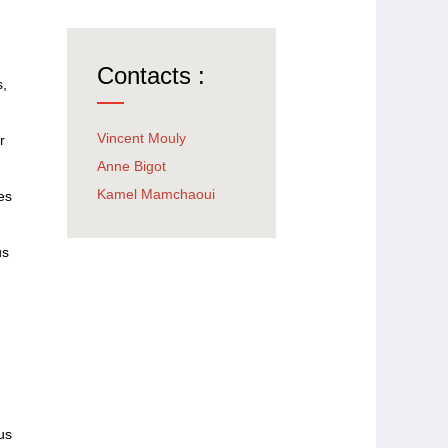
Contacts :
s,
Vincent Mouly
r
Anne Bigot
Kamel Mamchaoui
es
us
us