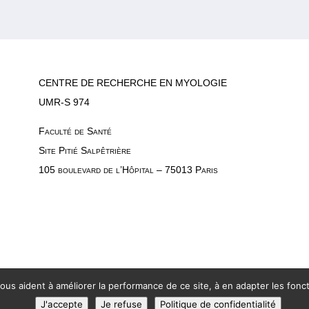
CENTRE DE RECHERCHE EN MYOLOGIE
UMR-S 974
Faculté de Santé
Site Pitié Salpêtrière
105 boulevard de l’Hôpital – 75013 Paris
nous aident à améliorer la performance de ce site, à en adapter les foncti
J'accepte
Je refuse
Politique de confidentialité