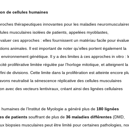
ion de cellules humaines
oches thérapeutiques innovantes pour les maladies neuromusculaire
ellules musculaires isolées de patients, appelées myoblastes,
évaluer ces approches : elles fournissent un matériau facile pour évalue
ations animales. Il est important de noter qu’elles portent également la
environnement génétique. Il y a des limites à ces approches in vitro : l
é proliférative limitée régulée par l’horloge mitotique, et atteignent la
i de divisions. Cette limite dans la prolifération est atteinte encore pl
vons neutralisé la sénescence réplicative des cellules musculaires
n avec des vecteurs lentiviraux, créant ainsi des lignées cellulaires
s humaines de l’Institut de Myologie a généré plus de
180 lignées
es de patients
souffrant de plus de
36 maladies différentes
(DMD,
biopsies musculaires peut être limité pour certaines pathologies, no