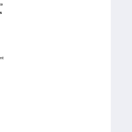
te
s
nt