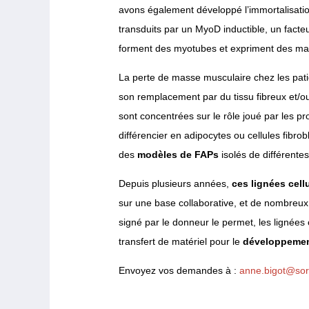
avons également développé l’immortalisati
transduits par un MyoD inductible, un facte
forment des myotubes et expriment des mar
La perte de masse musculaire chez les pat
son remplacement par du tissu fibreux et/
sont concentrées sur le rôle joué par les p
différencier en adipocytes ou cellules fibr
des
modèles de FAPs
isolés de différente
Depuis plusieurs années,
ces lignées cell
sur une base collaborative, et de nombreux 
signé par le donneur le permet, les lignées
transfert de matériel pour le
développement
Envoyez vos demandes à :
anne.bigot@sorb