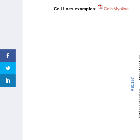
Cell lines examples:
CellsMyoline