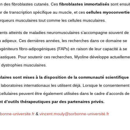
on des fibroblastes cutanés. Ces
fibroblastes immortalisés
sont ensui
ur de transcription spécifique au muscle, et ces
cellules myoconvertie
queurs musculaires tout comme les cellules musculaires.
ients atteints de maladies neuromusculaires s’accompagne souvent de
ou adipeux. Ces dernières années, les recherches dans ce domaine se
rogéniteurs fibro-adipogéniques (FAPs) en raison de leur capacité à se
oblastiques. Pour soutenir ces recherches, Myoline développe actuelleme
s dystrophies musculaires.
ulaires sont mises à la disposition de la communauté scientifique
laboratoires internationaux les utilisent déjà. Lorsque le consentement
 cellulaires peuvent être également utilisées dans le cadre d’accords de
 d’outils thérapeutiques par des partenaires privés.
onne-universite.fr
&
vincent.mouly@sorbonne-université.fr