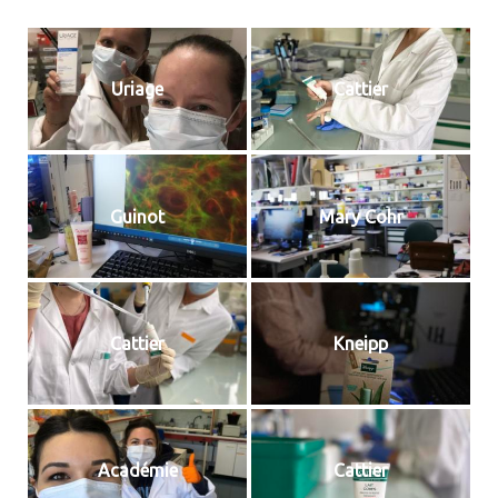
Uriage
Cattier
Guinot
Mary Cohr
Cattier
Kneipp
Académie
Cattier